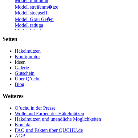
Modell huthuthut
Modell streifenm�tze
Modell stoepsel1
Modell Grau Gr�n
Modell raduga
Modell Ukraine
Modell Klassisch Nature
Seiten
Modell meins
Modell chillout_fatboy
Häkelmützen
Modell Nostalq-ich
Konfigurator
Modell Boo
Ideen
Modell iwearblackuntilifindsomethingdarker
Galerie
Modell konfigurator
Gutschein
Modell Tulipan
Über Q’uchu
Modell VivaVioleta!
Blog
Modell orange
Modell LichtAmHelm
Weiteres
Modell Easy
Modell Quantum
Q’uchu in der Presse
Modell Alf
Wolle und Farben der Häkelmützen
Modell B�rbels M�tze
Häkelmützen und unendliche Möglichkeiten
Modell sommertag
Kontakt
Modell Alicia
FAQ und Fakten über QUCHU.de
Modell girly hat
AGB
Modell Retro