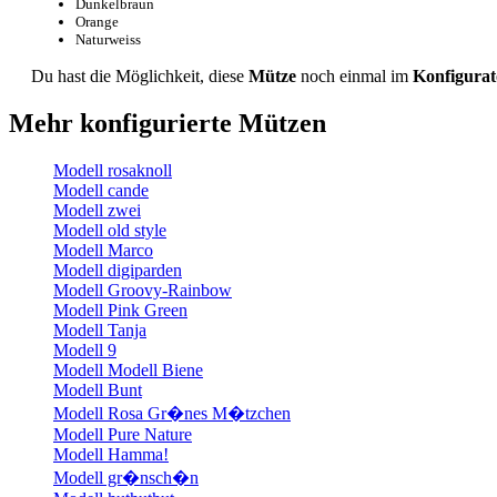
Dunkelbraun
Orange
Naturweiss
Du hast die Möglichkeit, diese
Mütze
noch einmal im
Konfigurat
Mehr konfigurierte Mützen
Modell rosaknoll
Modell cande
Modell zwei
Modell old style
Modell Marco
Modell digiparden
Modell Groovy-Rainbow
Modell Pink Green
Modell Tanja
Modell 9
Modell Modell Biene
Modell Bunt
Modell Rosa Gr�nes M�tzchen
Modell Pure Nature
Modell Hamma!
Modell gr�nsch�n