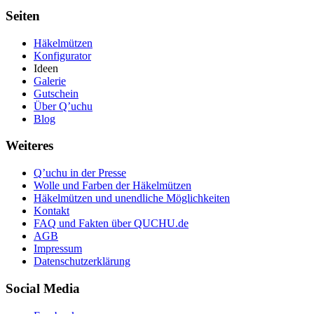
Modell Green-peace xD
Seiten
Modell Oktober
Modell huthuthut
Häkelmützen
Modell Killah :D
Konfigurator
Modell nice one
Ideen
Modell Blau Braun
Galerie
Modell smile
Gutschein
Modell chillout_fatboy
Über Q’uchu
Modell VivaVioleta!
Blog
Modell bunter winter
Modell girly hat
Weiteres
Modell Zum Pullover
Modell maria
Q’uchu in der Presse
Modell ein1
Wolle und Farben der Häkelmützen
Modell rasta
Häkelmützen und unendliche Möglichkeiten
Modell Hamma!
Kontakt
Modell B�rbels M�tze
FAQ und Fakten über QUCHU.de
Modell Gola
AGB
Modell pink flower
Impressum
Modell Easy
Datenschutzerklärung
Modell pink Christmas
Modell einmalig anders
Social Media
Modell Ronnys m�tze
Modell beige