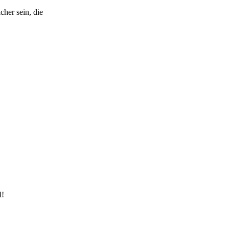
her sein, die
l!