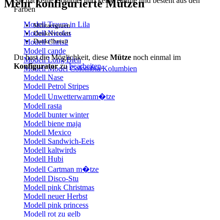
Sie hat keine Bommel und keine Blume und besteht aus den
Mehr konfigurierte Mützen
Farben
Modell Traum in Lila
Militaergruen
Modell Nicolas
Dunkelviolett
Dunkelbraun
Modell Chris2
Modell cande
Du hast die Möglichkeit, diese
Mütze
noch einmal im
Modell Long Bien
Konfigurator
zu
bearbeiten
.
Modell Model Colombia/Kolumbien
Modell Nase
Modell Petrol Stripes
Modell Unwetterwarnm�tze
Modell rasta
Modell bunter winter
Modell biene maja
Modell Mexico
Modell Sandwich-Eeis
Modell kaltwirds
Modell Hubi
Modell Cartman m�tze
Modell Disco-Stu
Modell pink Christmas
Modell neuer Herbst
Modell pink princess
Modell rot zu gelb