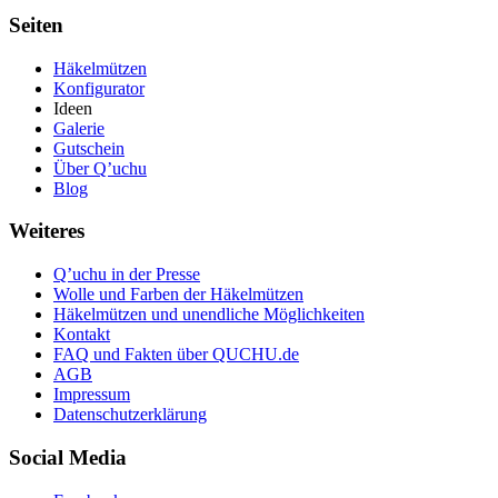
Modell Plain style
Seiten
Modell Saschn
Modell Hello Kitty
Modell Jamaika 2
Häkelmützen
Konfigurator
Modell Meine M�tze
Ideen
Modell Winter Freude
Galerie
Modell Bommelm�tze Grau/Schwarz
Gutschein
Modell Klassisch Bordeaux
Über Q’uchu
Modell Green-peace xD
Blog
Modell Basel
Modell Chilli Vanilli
Weiteres
Modell Guido 1.8
Modell Rastaman
Q’uchu in der Presse
Modell Franck
Wolle und Farben der Häkelmützen
Modell Herbstinator
Häkelmützen und unendliche Möglichkeiten
Modell Haltmirdieohrenwarm
Kontakt
Modell RedBlaxx
FAQ und Fakten über QUCHU.de
Modell Marcelles
AGB
Modell onkel toms m�tze
Impressum
Modell Green Phantom
Datenschutzerklärung
Modell Crazy
Modell Rainbow
Social Media
Modell Wind of Spring
Modell Ein Traum in lila-t�rkis