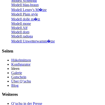
Modell Schmogg
Modell blau-braun
Modell Lenny's M�tze
Modell Plain style
Modell dolle m�tz
Modell mone
Modell Alf
Modell dom
Modell raduga
Modell Unwetterwarnm�tze
Modell Modell Biene
Modell Bommel
Seiten
Modell lov
Modell Taichu
Häkelmützen
Modell onkel toms m�tze
Konfigurator
Modell Nick Nolte
Ideen
Modell Grau Gr�n
Galerie
Gutschein
Modell Schnuffl
Über Q’uchu
Modell Gewehklagt
Blog
Modell Feuerwasser
Modell rosaknoll
Modell pink flower
Weiteres
Modell Long Bien
Modell greepik
Q’uchu in der Presse