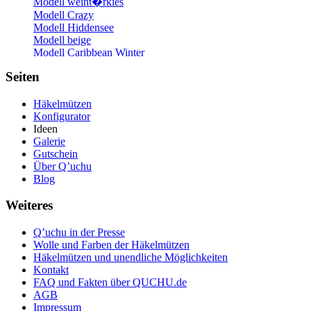
Modell weint�rkies
Modell Crazy
Modell Hiddensee
Modell beige
Modell Caribbean Winter
Modell cande
Seiten
Modell B�rbels M�tze
Modell Tobi
Häkelmützen
Modell LichtAmHelm
Konfigurator
Modell Troubador
Ideen
Modell smile
Galerie
Modell Kaboom
Gutschein
Modell Blue Wave
Über Q’uchu
Modell Hubi
Blog
Modell Mexico
Modell Plain style
Weiteres
Modell maria
Modell Knubbelchen
Modell Model Colombia/Kolumbien
Q’uchu in der Presse
Modell jigga
Wolle und Farben der Häkelmützen
Modell Pinki
Häkelmützen und unendliche Möglichkeiten
Modell digiparden :-)
Kontakt
Modell iwearblackuntilifindsomethingdarker
FAQ und Fakten über QUCHU.de
Modell sonnen auf untergang
AGB
Modell Cookie
Impressum