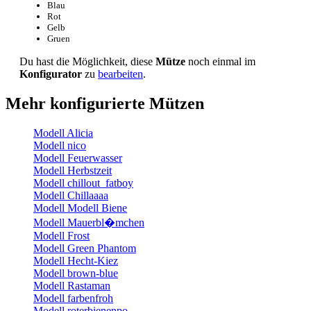
Blau
Rot
Gelb
Gruen
Du hast die Möglichkeit, diese
Mütze
noch einmal im
Konfigurator
zu
bearbeiten
.
Mehr konfigurierte Mützen
Modell Alicia
Modell nico
Modell Feuerwasser
Modell Herbstzeit
Modell chillout_fatboy
Modell Chillaaaa
Modell Modell Biene
Modell Mauerbl�mchen
Modell Frost
Modell Green Phantom
Modell Hecht-Kiez
Modell brown-blue
Modell Rastaman
Modell farbenfroh
Modell roterbienenpo