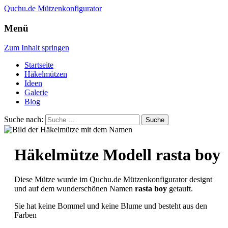
Quchu.de
Mützenkonfigurator
Menü
Zum Inhalt springen
Startseite
Häkelmützen
Ideen
Galerie
Blog
Suche nach:
Häkelmütze Modell rasta boy
Diese Mütze wurde im Quchu.de Mützenkonfigurator designt
und auf dem wunderschönen Namen
rasta boy
getauft.
Sie hat keine Bommel und keine Blume und besteht aus den
Farben