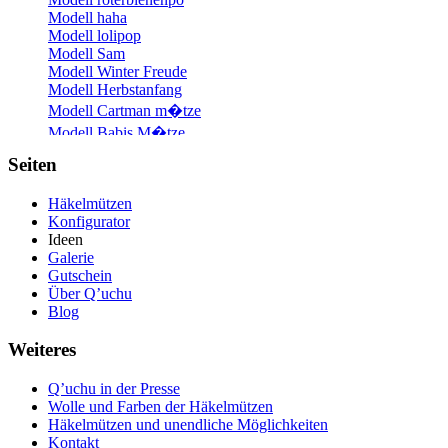
Modell haha
Modell lolipop
Modell Sam
Modell Winter Freude
Modell Herbstanfang
Modell Cartman m�tze
Modell Babis M�tze
Modell LichtAmHelm
Seiten
Modell sonnen auf untergang
Modell Marco
Häkelmützen
Modell Winterstrand
Konfigurator
Modell Stella
Ideen
Modell Orange Charm
Galerie
Modell Groovy-Rainbow
Gutschein
Modell flor verde
Über Q’uchu
Modell Sweet Lilly
Blog
Modell Bommelm�tze Grau/Schwarz
Modell huii c:
Weiteres
Modell m1
Modell Gola
Q’uchu in der Presse
Modell Lina 1
Wolle und Farben der Häkelmützen
Modell stoepsel
Häkelmützen und unendliche Möglichkeiten
Modell flamma
Kontakt
Modell Crazy