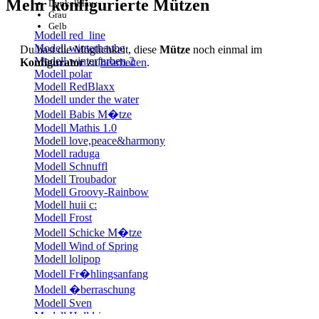
Mehr konfigurierte Mützen
Dunkelblau
Grau
Gelb
Modell red_line
Modell winterhaube
Du hast die Möglichkeit, diese
Mütze
noch einmal im
Modell winterfarben 2
Konfigurator
zu
bearbeiten
.
Modell polar
Modell RedBlaxx
Modell under the water
Modell Babis M�tze
Modell Mathis 1.0
Modell love,peace&harmony
Modell raduga
Modell Schnuffl
Modell Troubador
Modell Groovy-Rainbow
Modell huii c:
Modell Frost
Modell Schicke M�tze
Modell Wind of Spring
Modell lolipop
Modell Fr�hlingsanfang
Modell �berraschung
Modell Sven
Modell Holldrio