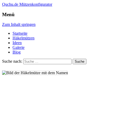
Quchu.de
Mützenkonfigurator
Menü
Zum Inhalt springen
Startseite
Häkelmützen
Ideen
Galerie
Blog
Suche nach: