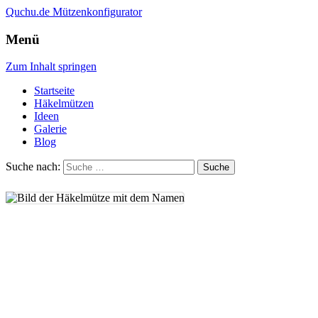
Quchu.de
Mützenkonfigurator
Menü
Zum Inhalt springen
Startseite
Häkelmützen
Ideen
Galerie
Blog
Suche nach: