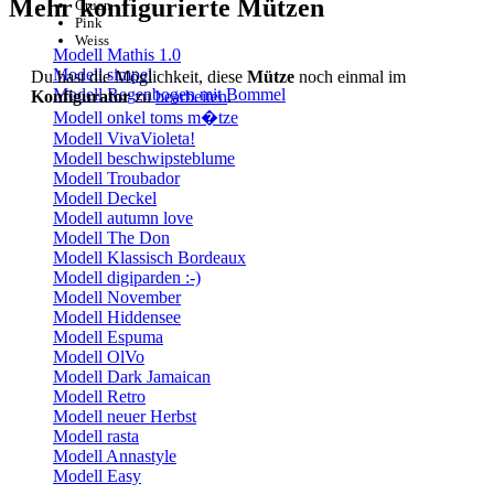
Mehr konfigurierte Mützen
Gruen
Pink
Weiss
Modell Mathis 1.0
Modell simpel
Du hast die Möglichkeit, diese
Mütze
noch einmal im
Modell Regenbogen mit Bommel
Konfigurator
zu
bearbeiten
.
Modell onkel toms m�tze
Modell VivaVioleta!
Modell beschwipsteblume
Modell Troubador
Modell Deckel
Modell autumn love
Modell The Don
Modell Klassisch Bordeaux
Modell digiparden :-)
Modell November
Modell Hiddensee
Modell Espuma
Modell OlVo
Modell Dark Jamaican
Modell Retro
Modell neuer Herbst
Modell rasta
Modell Annastyle
Modell Easy