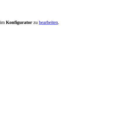
 im
Konfigurator
zu
bearbeiten
.