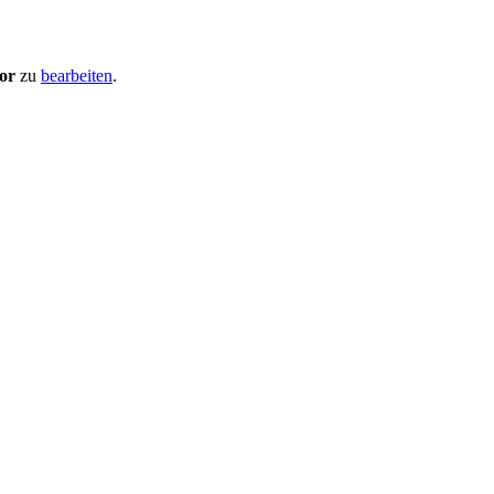
or
zu
bearbeiten
.