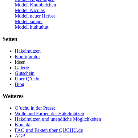
Modell Knubbelchen
Modell Nicolas
Modell neuer Herbst
Modell simpel
Modell huthuthut
Modell Bommel
Modell First snow
Seiten
Modell Chris2
Modell OlVo
Häkelmützen
Modell love,peace&harmony
Konfigurator
Modell Tobi
Ideen
Modell herbst
Galerie
Modell Klassisch Nature
Gutschein
Modell streifenschwips
Über Q’uchu
Modell winterfarben 2
Blog
Modell roterbienenpo
Modell Dark Jamaican
Weiteres
Modell haha
Modell Plain style
Q’uchu in der Presse
Modell Und es bleibt doch Sommer!
Wolle und Farben der Häkelmützen
Modell rot-blau-wei�
Häkelmützen und unendliche Möglichkeiten
Modell Gew�rzbommel
Kontakt
FAQ und Fakten über QUCHU.de
Modell weint�rkies
AGB
Modell Braun lila gr�n