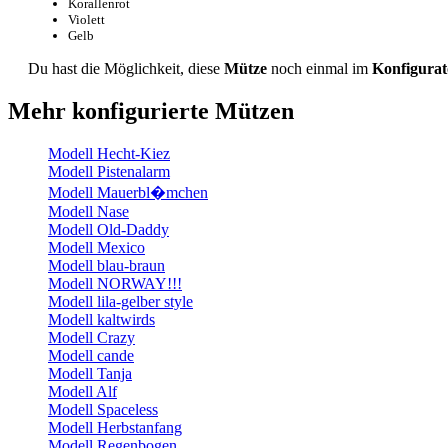
Korallenrot
Violett
Gelb
Du hast die Möglichkeit, diese
Mütze
noch einmal im
Konfigurat
Mehr konfigurierte Mützen
Modell Hecht-Kiez
Modell Pistenalarm
Modell Mauerbl�mchen
Modell Nase
Modell Old-Daddy
Modell Mexico
Modell blau-braun
Modell NORWAY!!!
Modell lila-gelber style
Modell kaltwirds
Modell Crazy
Modell cande
Modell Tanja
Modell Alf
Modell Spaceless
Modell Herbstanfang
Modell Regenbogen