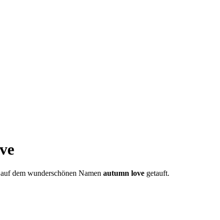
ve
nd auf dem wunderschönen Namen
autumn love
getauft.