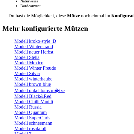
Naturweiss
Bordeauxrot
Du hast die Möglichkeit, diese
Mütze
noch einmal im
Konfigurat
Mehr konfigurierte Mützen
Modell kroko-style :D
Modell Winterstrand
Modell neuer Herbst
Modell Stella
Modell Mexico
Modell Winter Freude
Modell Silvia
Modell winterhaube
Modell brown-blue
Modell onkel toms m�tze
Modell Black&Red
Modell Chilli Vanilli
Modell Russia
Modell Quantum
Modell SuperChris
Modell schneemann
Modell rosaknoll
Modell 7