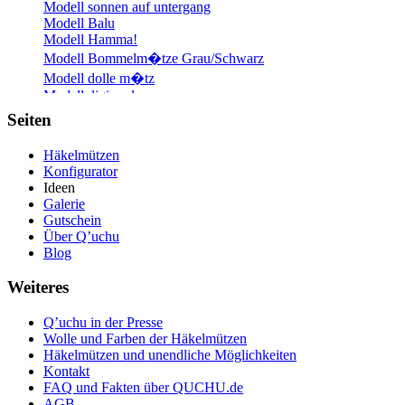
Modell sonnen auf untergang
Modell Balu
Modell Hamma!
Modell Bommelm�tze Grau/Schwarz
Modell dolle m�tz
Modell digiparden
Modell hangout!
Seiten
Modell Schicke M�tze
Modell Lina 1
Häkelmützen
Modell Boom
Konfigurator
Modell Mexico
Ideen
Modell mone
Galerie
Modell Quantum
Gutschein
Modell 6
Über Q’uchu
Modell aranciomarley
Blog
Modell brown sugar
Modell winterhaube
Weiteres
Modell Maks
Modell 7
Q’uchu in der Presse
Modell Blue Wave
Wolle und Farben der Häkelmützen
Modell Reagge
Häkelmützen und unendliche Möglichkeiten
Modell Frost
Kontakt
Modell B�rbels M�tze
FAQ und Fakten über QUCHU.de
Modell wunder
AGB