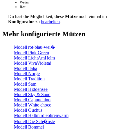
Weiss
Rot
Du hast die Möglichkeit, diese
Mütze
noch einmal im
Konfigurator
zu
bearbeiten
.
Mehr konfigurierte Mützen
Modell rot-blau-wei�
Modell Pink Green
Modell LichtAmHelm
Modell VivaVioleta!
Modell Italia
Modell Norge
Modell Tradition
Modell Sam
Modell Hiddensee
Modell Sky & Sand
Modell Cappuchino
Modell White choco
Modell Quchus
Modell Haltmirdieohrenwarm
Modell Die Sch�nste
Modell Bommel