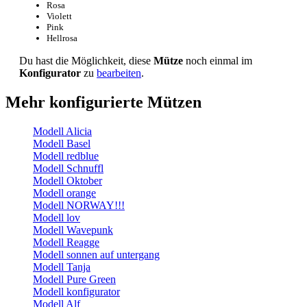
Rosa
Violett
Pink
Hellrosa
Du hast die Möglichkeit, diese
Mütze
noch einmal im
Konfigurator
zu
bearbeiten
.
Mehr konfigurierte Mützen
Modell Alicia
Modell Basel
Modell redblue
Modell Schnuffl
Modell Oktober
Modell orange
Modell NORWAY!!!
Modell lov
Modell Wavepunk
Modell Reagge
Modell sonnen auf untergang
Modell Tanja
Modell Pure Green
Modell konfigurator
Modell Alf