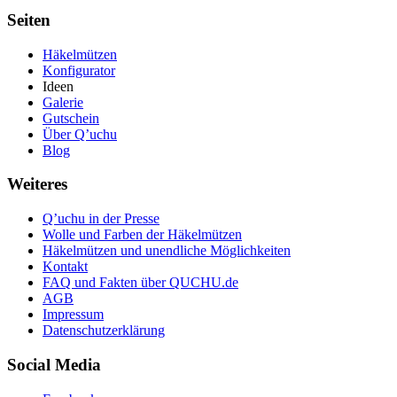
Modell simpel
Seiten
Modell raduga
Modell Deutsch
Häkelmützen
Modell Spaceless
Konfigurator
Modell uninspired
Ideen
Modell girly hat
Galerie
Modell Nicolas
Gutschein
Modell Cartman m�tze
Über Q’uchu
Modell Hello Kitty
Blog
Modell Maori
Modell Gew�rzbommel
Weiteres
Modell Schnuffl
Modell Ukraine
Q’uchu in der Presse
Modell wunder
Wolle und Farben der Häkelmützen
Modell Rainbow
Häkelmützen und unendliche Möglichkeiten
Modell Petrol Charm
Kontakt
Modell Meine M�tze
FAQ und Fakten über QUCHU.de
Modell Marcelles
AGB
Modell 7
Impressum
Modell Maks
Datenschutzerklärung
Modell vielleicht?
Modell schland
Social Media
Modell Wind of Spring
Modell Hannah