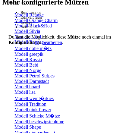
Mehr konfigurierte Mützen
Farben
Bordeauxrot
Modell Reagge
Dunkelbraun
Modell Orange Charm
Orange
Modell Black&Red
Hellbraun
Modell Silvia
Modell Lina 1
Du hast die Möglichkeit, diese
Mütze
noch einmal im
Modell Raggae
Konfigurator
zu
bearbeiten
.
Modell dolle m�tz
Modell greepik
Modell Russia
Modell Bebi
Modell Norge
Modell Petrol Stripes
Modell Darmstadt
Modell board
Modell lisa
Modell weint�rkies
Modell Tradition
Modell pink flower
Modell Schicke M�tze
Modell beschwipsteblume
Modell Shape
Modell digiparden :-)