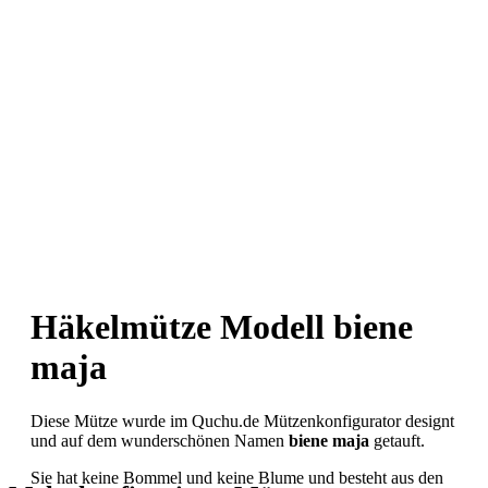
Häkelmütze Modell biene
maja
Diese Mütze wurde im Quchu.de Mützenkonfigurator designt
und auf dem wunderschönen Namen
biene maja
getauft.
Sie hat keine Bommel und keine Blume und besteht aus den