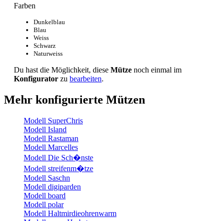
Farben
Dunkelblau
Blau
Weiss
Schwarz
Naturweiss
Du hast die Möglichkeit, diese
Mütze
noch einmal im
Konfigurator
zu
bearbeiten
.
Mehr konfigurierte Mützen
Modell SuperChris
Modell Island
Modell Rastaman
Modell Marcelles
Modell Die Sch�nste
Modell streifenm�tze
Modell Saschn
Modell digiparden
Modell board
Modell polar
Modell Haltmirdieohrenwarm