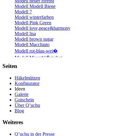
Modell neuer Herbst
Modell Modell Biene
Modell 7
Modell winterfarben
Modell Pink Green
Modell love,peace&harmony
Modell lisa
Modell brown sugar
Modell Macchiato
Modell rot-blau-wei�
Modell Mauerbl�mchen
Modell Rot-Wei�-Rot �sterreich
Seiten
Modell Taichu
Modell digiparden :-)
Häkelmützen
Modell Kater
Konfigurator
Modell Thermostat
Ideen
Modell Pure Green
Galerie
Modell einmalig anders
Gutschein
Modell stoepsel
Über Q’uchu
Modell Regenbogen
Blog
Modell Herbstzeit
Modell rasta
Weiteres
Modell Red Phantom
Modell Gr�n1
Q’uchu in der Presse