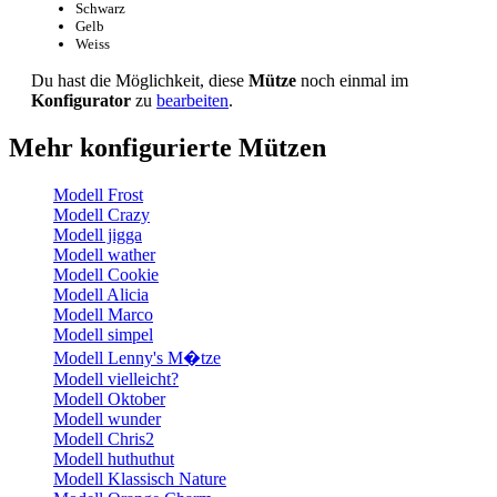
Schwarz
Gelb
Weiss
Du hast die Möglichkeit, diese
Mütze
noch einmal im
Konfigurator
zu
bearbeiten
.
Mehr konfigurierte Mützen
Modell Frost
Modell Crazy
Modell jigga
Modell wather
Modell Cookie
Modell Alicia
Modell Marco
Modell simpel
Modell Lenny's M�tze
Modell vielleicht?
Modell Oktober
Modell wunder
Modell Chris2
Modell huthuthut
Modell Klassisch Nature