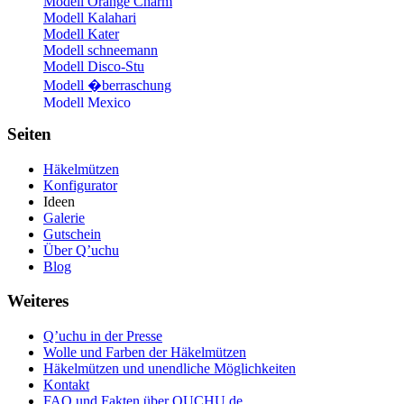
Modell Orange Charm
Modell Kalahari
Modell Kater
Modell schneemann
Modell Disco-Stu
Modell �berraschung
Modell Mexico
Modell buntewelle
Seiten
Modell weinblau
Modell ein1
Modell Nase
Häkelmützen
Modell Annastyle
Konfigurator
Ideen
Modell blau gr�n weiss
Galerie
Modell mone
Gutschein
Modell Winterstrand
Über Q’uchu
Modell redblue
Blog
Modell Franck
Modell Nick Nolte
Weiteres
Modell rasta
Modell tekapo3
Modell hot winter
Q’uchu in der Presse
Modell Wavestyle
Wolle und Farben der Häkelmützen
Modell weindunkelblau
Häkelmützen und unendliche Möglichkeiten
Modell Alf
Kontakt
Modell Pure Nature
FAQ und Fakten über QUCHU.de