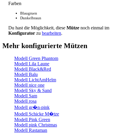
Farben
Blaugruen
Dunkelbraun
Du hast die Möglichkeit, diese
Mütze
noch einmal im
Konfigurator
zu
bearbeiten
.
Mehr konfigurierte Mützen
Modell Green Phantom
Modell Lila Laune
Modell Black&Red
Modell Balu
Modell LichtAmHelm
Modell nice one
Modell Sky & Sand
Modell Sam
Modell rosa
Modell gr�n-pink
Modell Schicke M�tze
Modell Pink Green
Modell pink Christmas
Modell Rastaman