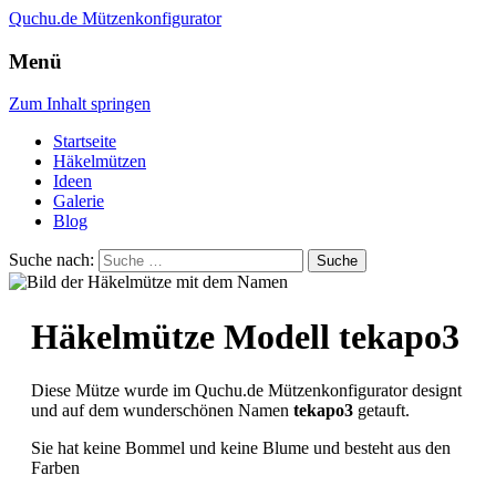
Quchu.de
Mützenkonfigurator
Menü
Zum Inhalt springen
Startseite
Häkelmützen
Ideen
Galerie
Blog
Suche nach:
Häkelmütze Modell tekapo3
Diese Mütze wurde im Quchu.de Mützenkonfigurator designt
und auf dem wunderschönen Namen
tekapo3
getauft.
Sie hat keine Bommel und keine Blume und besteht aus den
Farben