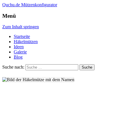
Quchu.de
Mützenkonfigurator
Menü
Zum Inhalt springen
Startseite
Häkelmützen
Ideen
Galerie
Blog
Suche nach: