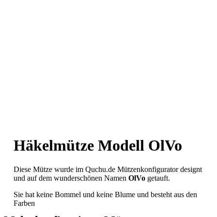
Häkelmütze Modell OlVo
Diese Mütze wurde im Quchu.de Mützenkonfigurator designt
und auf dem wunderschönen Namen
OlVo
getauft.
Sie hat keine Bommel und keine Blume und besteht aus den
Farben