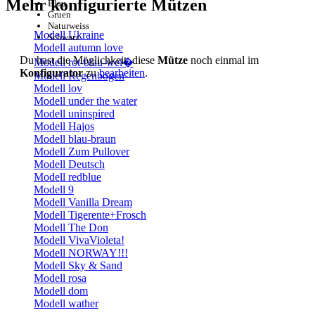
Mehr konfigurierte Mützen
Blau
Gruen
Naturweiss
Modell Ukraine
Schwarz
Modell autumn love
Du hast die Möglichkeit, diese
Mütze
noch einmal im
Modell rot-blau-wei�
Konfigurator
zu
bearbeiten
.
Modell Regenbogen
Modell lov
Modell under the water
Modell uninspired
Modell Hajos
Modell blau-braun
Modell Zum Pullover
Modell Deutsch
Modell redblue
Modell 9
Modell Vanilla Dream
Modell Tigerente+Frosch
Modell The Don
Modell VivaVioleta!
Modell NORWAY!!!
Modell Sky & Sand
Modell rosa
Modell dom
Modell wather