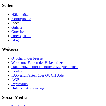
Modell Mexico
Modell Dark Jamaican
Seiten
Modell aranciomarley
Modell pink Christmas
Häkelmützen
Modell Ronnys m�tze
Konfigurator
Ideen
Modell Fr�hlingsanfang
Galerie
Modell huii c:
Gutschein
Modell Hello Kitty
Über Q’uchu
Modell Schmogg
Blog
Modell Iceland
Modell Killah :D
Weiteres
Modell Boom
Modell Sun of Spring
Modell kroko-style :D
Q’uchu in der Presse
Modell wunder
Wolle und Farben der Häkelmützen
Modell reverse-polar
Häkelmützen und unendliche Möglichkeiten
Modell Reagge
Kontakt
Modell Sven
FAQ und Fakten über QUCHU.de
Modell red_line
AGB
Impressum
Modell Bommelm�tze Grau/Schwarz
Datenschutzerklärung
Modell kaltwirds
Modell schland
Social Media
Modell Klassisch Bordeaux
Modell pink flower
Modell herbstfarben